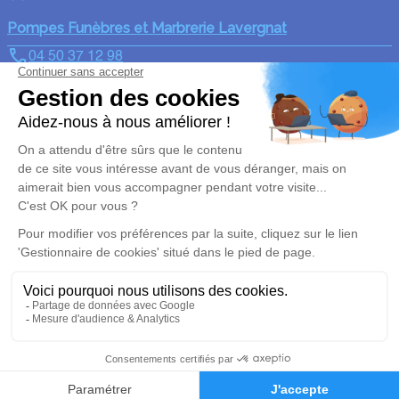
Pompes Funèbres et Marbrerie Lavergnat
04 50 37 12 98
contact@pflavergnat.fr
56 Route de Bonneville - 74100 - Annemasse
4.8/5 - 130 avis
Nos Services
Liens utiles
Organiser des Obsèques
Avis de décès
Marbrerie Funéraire
Demande de rendez-vous en
agence
Services aux familles
Nos réseaux sociaux
Mentions légales
Politique de traitement des données personnelles
Politique d’utilisation des cookies
Gestionnaire de cookies
Zone d'intervention
Réalisation et référencement par