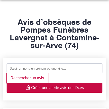
NOS SERVICES
NOS AGENCES
ORGANISER DES OBSÈQUES
Avis d’obsèques de
Pompes Funèbres
ESPACES HOMMAGES
AGENCE ANNEMASSE
PRÉVOIR SES OBSÈQUES
Lavergnat à Contamine-
NOTRE HISTOIRE
AGENCE REIGNIER-ESERY
MONUMENTS FUNÉRAIRES
sur-Arve (74)
SERVICES AUX FAMILLES
Rechercher un avis
Créer une alerte avis de décès