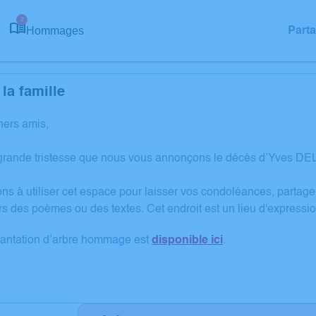
2
Hommages
Part
la famille
hers amis,
grande tristesse que nous vous annonçons le décès d’Yves DE
ons à utiliser cet espace pour laisser vos condoléances, partag
rs des poèmes ou des textes. Cet endroit est un lieu d'expres
lantation d’arbre hommage est
disponible ici
.