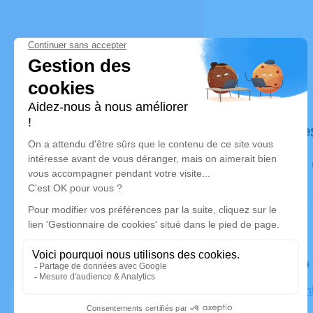
Déroulé de
Le jeudi 1
Église Sain