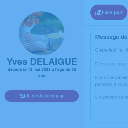
Faire-part
Message de 
Chère famille, c
Yves DELAIGUE
C’est avec une 
décédé le 13 mai 2022 à l'âge de 56
ans
Nous vous invit
pensées à trave
Je rends hommage
Un service de p