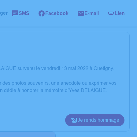
SMS
Facebook
E-mail
Lien
ager
LAIGUE survenu le vendredi 13 mai 2022 à Quetigny.
er des photos souvenirs, une anecdote ou exprimer vos
sion dédié à honorer la mémoire d’Yves DELAIGUE.
Je rends hommage