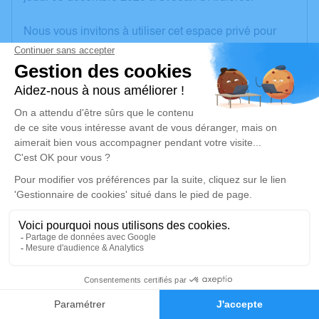
Nous vous invitons à utiliser cet espace privé pour
laisser vos condoléances, partager des photos
souvenirs, une anecdote ou exprimer vos pensées à
travers des poèmes ou des textes. Cet endroit est un
lieu d'expression dédié à honorer la mémoire de
Sylvain LORON.
Un service de plantation d’arbre hommage est
disponible ici
.
Je rends hommage
Cérémonie civile
vendredi 11 décembre 2020 à 10h00
20
Cimetière de Chiroubles
D119
Faire-part
Hommages
69115 Chiroubles