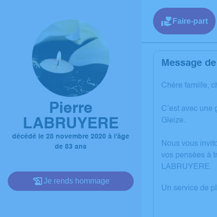
Faire-part
Message de 
Chère famille, c
Pierre
C’est avec une
LABRUYERE
Gleize.
décédé le 28 novembre 2020 à l'âge
Nous vous invito
de 83 ans
vos pensées à tr
LABRUYERE.
Je rends hommage
Un service de p