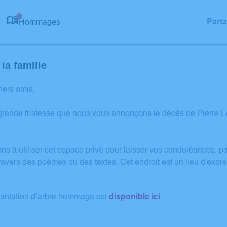
Hommages
Part
0
la famille
hers amis,
 grande tristesse que nous vous annonçons le décès de Pier
ns à utiliser cet espace privé pour laisser vos condoléances, 
avers des poèmes ou des textes. Cet endroit est un lieu d'expr
lantation d’arbre hommage est
disponible ici
.