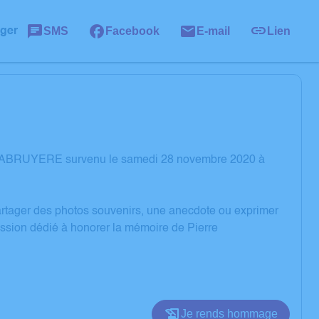
SMS
Facebook
E-mail
Lien
ager
re LABRUYERE survenu le samedi 28 novembre 2020 à
partager des photos souvenirs, une anecdote ou exprimer
ession dédié à honorer la mémoire de Pierre
Je rends hommage