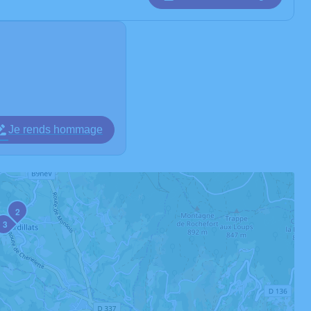
Je rends hommage
2
3