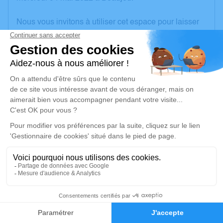
Nous vous invitons à utiliser cet espace pour laisser
vos condoléances, partager des photos souvenirs,
une anecdote ou exprimer vos pensées à travers des
poèmes ou des textes. Cet endroit est un lieu
d'expression dédié à honorer la mémoire de Pierre
GELIN.
Un service de plantation d’arbre hommage est
disponible ici
.
Je rends hommage
Cérémonie religieuse
mardi 10 mai 2022 à 14h30
2
Église Saint Nicolas de Beaujeu
64, Rue de la République
Faire-part
Hommages
69430 Beaujeu