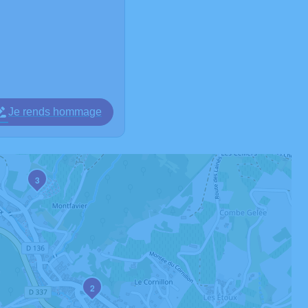
Je rends hommage
3
2