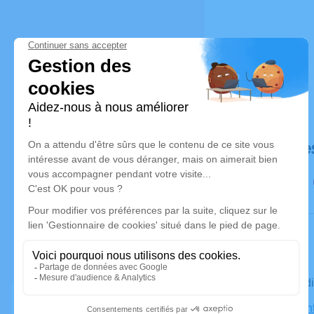
Déroulé de
Le mercred
Église Sain