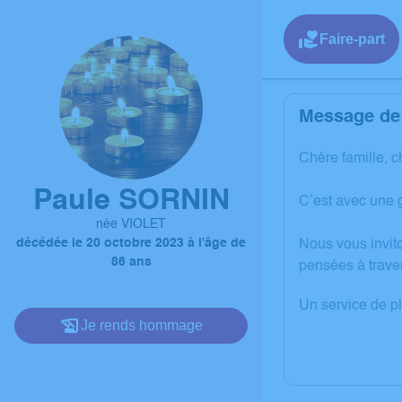
Faire-part
Message de 
Chère famille, c
Paule SORNIN
C’est avec une 
née VIOLET
décédée le 20 octobre 2023 à l'âge de
Nous vous invit
86 ans
pensées à trave
Un service de p
Je rends hommage