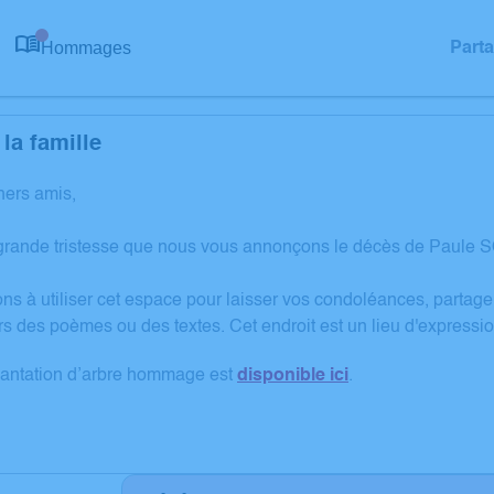
Hommages
Part
0
la famille
hers amis,
grande tristesse que nous vous annonçons le décès de Paule 
ons à utiliser cet espace pour laisser vos condoléances, partag
rs des poèmes ou des textes. Cet endroit est un lieu d'expres
lantation d’arbre hommage est
disponible ici
.