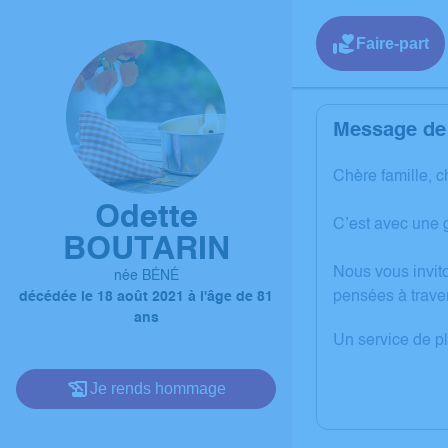
Faire-part
Message de 
Chère famille, c
Odette
C’est avec une 
BOUTARIN
Nous vous invit
née BÉNÉ
pensées à trave
décédée le 18 août 2021 à l'âge de 81
ans
Un service de p
Je rends hommage