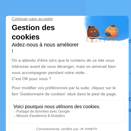
Déroulé de
Ce service s
Rendez h
Plantez un 