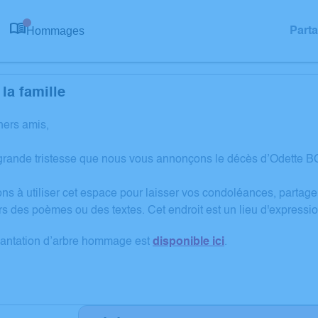
Hommages
Part
0
la famille
hers amis,
grande tristesse que nous vous annonçons le décès d’Odette B
ons à utiliser cet espace pour laisser vos condoléances, partag
rs des poèmes ou des textes. Cet endroit est un lieu d'expres
lantation d’arbre hommage est
disponible ici
.