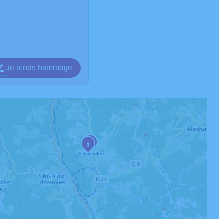
Je rends hommage
2
3