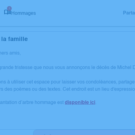
1
Hommages
Part
la famille
hers amis,
grande tristesse que nous vous annonçons le décès de Michel
ons à utiliser cet espace pour laisser vos condoléances, partag
rs des poèmes ou des textes. Cet endroit est un lieu d'expres
lantation d’arbre hommage est
disponible ici
.