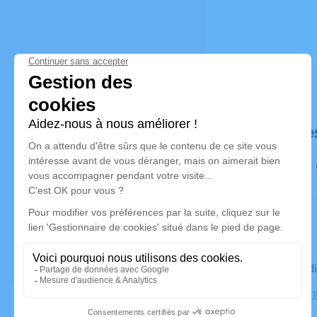
Déroulé de
Le mercred
Église Sain