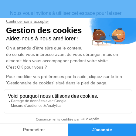
Nous vous invitons à utiliser cet espace pour laisser
vos condoléances, partager des photos souvenirs,
une anecdote ou exprimer vos pensées à travers des
poèmes ou des textes. Cet endroit est un lieu
d'expression dédié à honorer la mémoire de Michel
CHETAIL.
Un service de plantation d’arbre hommage est
disponible ici
.
Je rends hommage
Cérémonie religieuse
mercredi 31 mai 2023 à 10h00
5
Église Saint Georges de Propières
69790 Propières
Faire-part
Hommages