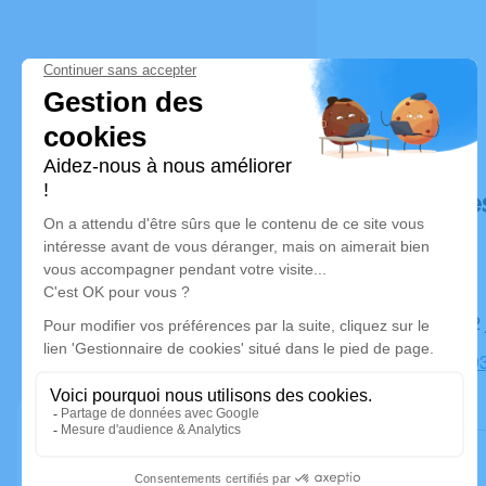
Déroulé de
Le jeudi 02
église, 749