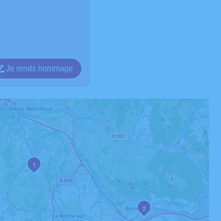
Je rends hommage
1
2