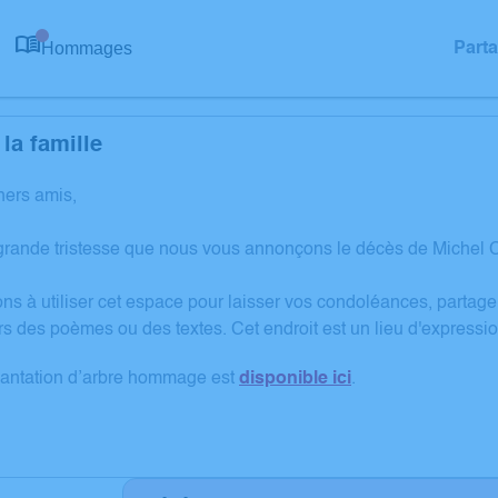
Hommages
Part
0
la famille
hers amis,
grande tristesse que nous vous annonçons le décès de Michel 
ons à utiliser cet espace pour laisser vos condoléances, partag
rs des poèmes ou des textes. Cet endroit est un lieu d'expres
lantation d’arbre hommage est
disponible ici
.