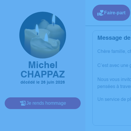
Faire-part
Message de 
Chère famille, c
Michel
C’est avec une 
CHAPPAZ
Nous vous invit
décédé le 26 juin 2026
pensées à trave
Un service de p
Je rends hommage