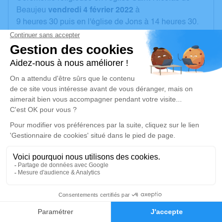
Beaujeu
vendredi 4 février 2022
à
9 heures 30 puis en l'église de Jons à 14 heures 30.
Inhumation au cimetière de Jons.
Ni fleurs, ni plaques mais plutôt des dons aux 2
paroisses.
Un service de plantation d’arbre hommage est
disponible ici
.
Je rends hommage
Cérémonie religieuse
vendredi 04 février 2022 à 09h30
Église Saint Nicolas de Beaujeu
64, Rue de la République
3
69430 Beaujeu
Faire-part
Hommages
Je rends hommage