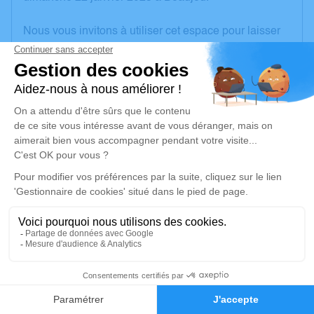
Nous vous invitons à utiliser cet espace pour laisser
vos condoléances, partager des photos souvenirs,
une anecdote ou exprimer vos pensées à travers des
poèmes ou des textes. Cet endroit est un lieu
d'expression dédié à honorer la mémoire de Marcelle
LAFONT.
Un service de plantation d’arbre hommage est
disponible ici
.
Je rends hommage
Cérémonie civile
mercredi 01 février 2023 à 13h30
1
Crématorium de Gleize
2740, Route de Montmelas
Faire-part
Hommages
69400 Gleize