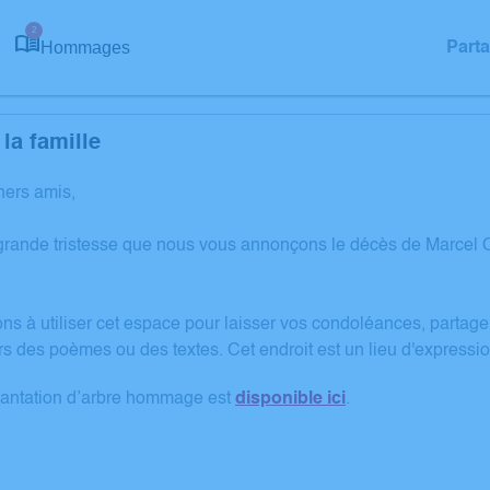
2
Hommages
Part
la famille
hers amis,
grande tristesse que nous vous annonçons le décès de Marcel O
ons à utiliser cet espace pour laisser vos condoléances, partag
rs des poèmes ou des textes. Cet endroit est un lieu d'express
lantation d’arbre hommage est
disponible ici
.