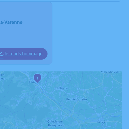
-la-Varenne
Je rends hommage
1