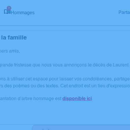
2
Hommages
Part
la famille
hers amis,
 grande tristesse que nous vous annonçons le décès de Laure
ons à utiliser cet espace pour laisser vos condoléances, partag
rs des poèmes ou des textes. Cet endroit est un lieu d'expre
lantation d’arbre hommage est
disponible ici
.