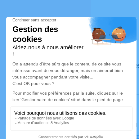
Déroulé de
Le jeudi 1
Église Sain