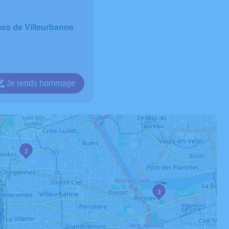
es de Villeurbanne
Je rends hommage
2
3