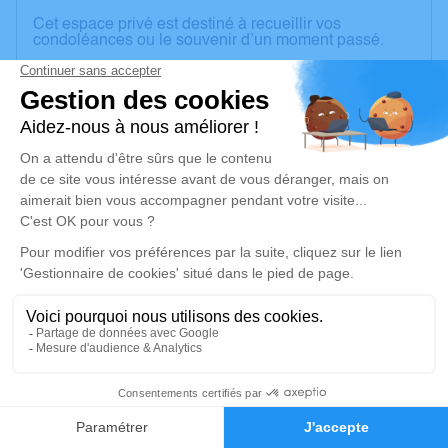
Cet espace privé est destiné à recueillir vos
condoléances ou le souvenir d’un moment passé.
Merci pour vos pensées.
Un service de plantation d’arbre hommage est
disponible ici
.
Je rends hommage
Cérémonie civile
samedi 06 mars 2021 à 13h15
Chambre Funéraire de Gleizé
2740 Route de Montmelas
69400 Gleizé
1
Je rends hommage
Faire-part
Hommages
Déroulé des obsèques