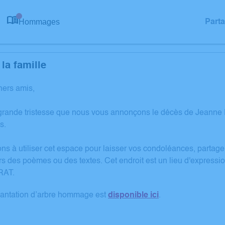
Hommages
Part
0
la famille
hers amis,
grande tristesse que nous vous annonçons le décès de Jeann
s.
ons à utiliser cet espace pour laisser vos condoléances, partag
rs des poèmes ou des textes. Cet endroit est un lieu d'expres
RAT.
lantation d’arbre hommage est
disponible ici
.