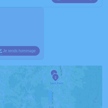
Je rends hommage
3
2