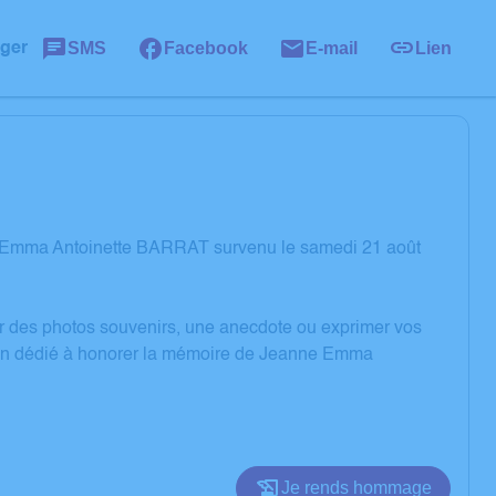
SMS
Facebook
E-mail
Lien
ager
e Emma Antoinette BARRAT survenu le samedi 21 août
er des photos souvenirs, une anecdote ou exprimer vos
sion dédié à honorer la mémoire de Jeanne Emma
Je rends hommage