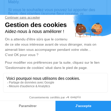
Mably.
Si vous le souhaitez vous pouvez lui apporter des
fleurs, des plantes (aucune fleur coupée, ni
artificielle), ou les envoyer à la chambre funéraire de
Lamure sur Azergues ou le jour de la cérémonie.
Un service de plantation d’arbre hommage est
disponible ici
.
Je rends hommage
Cérémonie civile
vendredi 15 mars 2024 à 13h00
Crématorium de Mably
1 Route de Briennon
42300 Mably
15
Faire-part
Hommages
Je rends hommage