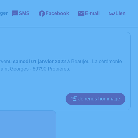
SMS
Facebook
E-mail
Lien
ager
rvenu
samedi 01 janvier 2022
à Beaujeu. La cérémonie
Saint Georges - 69790 Propières.
Je rends hommage