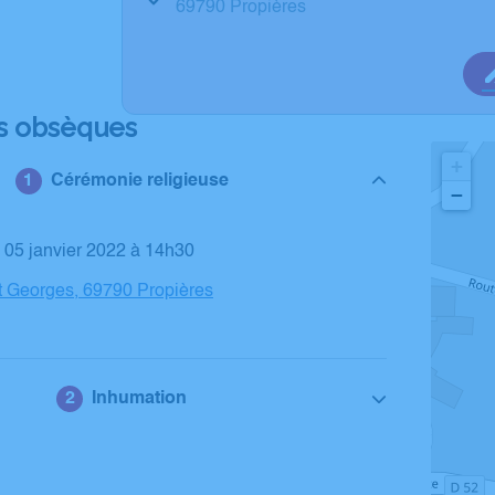
69790 Propières
s obsèques
+
Cérémonie religieuse
−
i 05 janvier 2022 à 14h30
t Georges, 69790 Propières
Inhumation