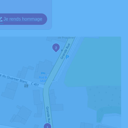
Je rends hommage
2
1