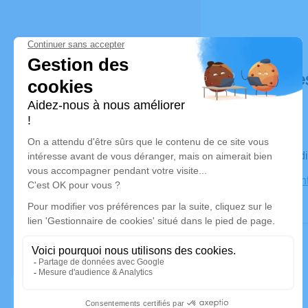
Déroulé de
Le mercred
Église Sain