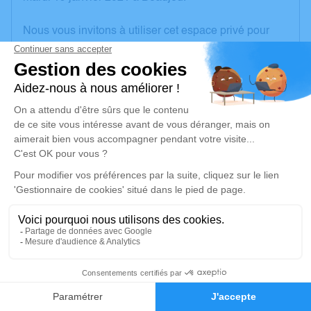
Nous vous invitons à utiliser cet espace privé pour
laisser vos condoléances, partager des photos
souvenirs, une anecdote ou exprimer vos pensées à
travers des poèmes ou des textes. Cet endroit est un
lieu d'expression dédié à honorer la mémoire de Jean
COSTE.
Un service de plantation d’arbre hommage est
disponible ici
.
Je rends hommage
Cérémonie religieuse
samedi 23 janvier 2021 à 10h00
1
Église Saint Georges de Propières
69790 Propières
Faire-part
Hommages