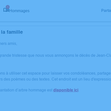
1
Hommages
Part
la famille
hers amis,
grande tristesse que nous vous annonçons le décès de Jean-C
ons à utiliser cet espace pour laisser vos condoléances, partag
rs des poèmes ou des textes. Cet endroit est un lieu d'expres
lantation d’arbre hommage est
disponible ici
.