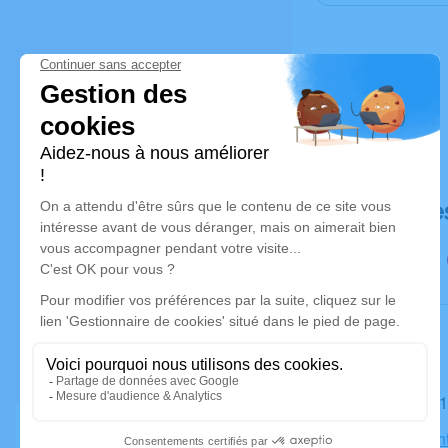
Déroulé de
Le mardi 0
Église Sain