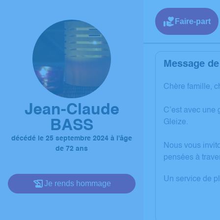
Faire-part
Message de 
Chère famille, c
Jean-Claude
C’est avec une 
BASS
Gleize.
décédé le 25 septembre 2024 à l'âge
Nous vous invit
de 72 ans
pensées à trave
Un service de p
Je rends hommage