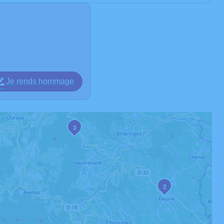
Je rends hommage
3
2