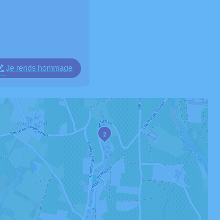
Je rends hommage
2