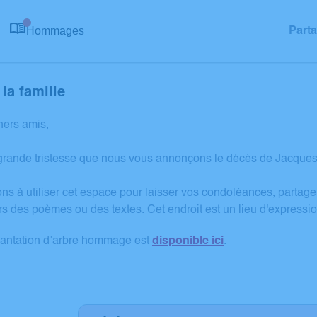
Hommages
Part
0
la famille
hers amis,
grande tristesse que nous vous annonçons le décès de Jacque
ons à utiliser cet espace pour laisser vos condoléances, partag
rs des poèmes ou des textes. Cet endroit est un lieu d'expres
lantation d’arbre hommage est
disponible ici
.