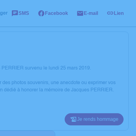
SMS
Facebook
E-mail
Lien
ager
s PERRIER survenu le lundi 25 mars 2019.
er des photos souvenirs, une anecdote ou exprimer vos
sion dédié à honorer la mémoire de Jacques PERRIER.
Je rends hommage