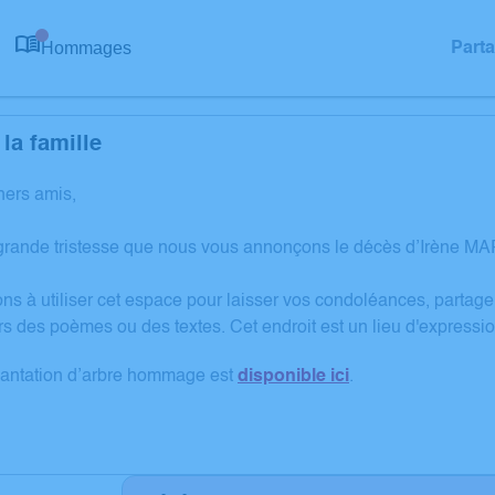
Hommages
Part
0
la famille
hers amis,
grande tristesse que nous vous annonçons le décès d’Irène MA
ons à utiliser cet espace pour laisser vos condoléances, partag
rs des poèmes ou des textes. Cet endroit est un lieu d'express
lantation d’arbre hommage est
disponible ici
.