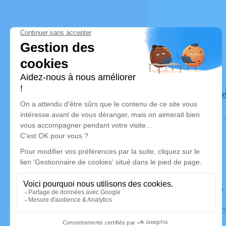
Déroulé de
Le jeudi 0
Église Sain