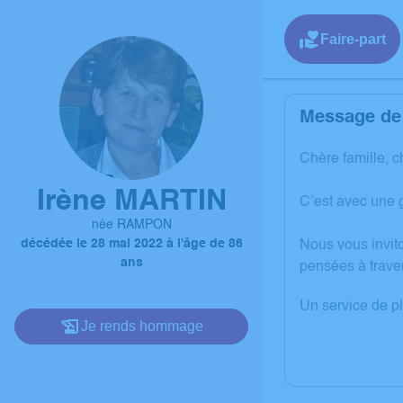
Faire-part
Message de 
Chère famille, c
Irène MARTIN
C’est avec une 
née RAMPON
décédée le 28 mai 2022 à l'âge de 86
Nous vous invit
ans
pensées à trave
Un service de p
Je rends hommage