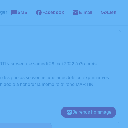
SMS
Facebook
E-mail
Lien
ager
RTIN survenu le samedi 28 mai 2022 à Grandris.
er des photos souvenirs, une anecdote ou exprimer vos
ion dédié à honorer la mémoire d’Irène MARTIN.
Je rends hommage