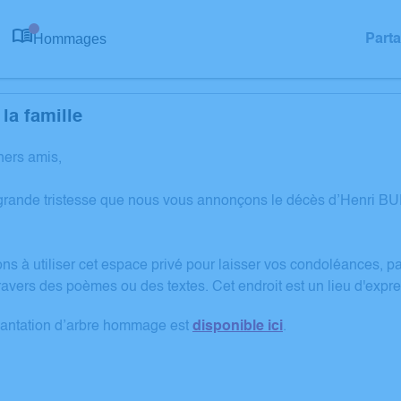
Hommages
Part
0
la famille
hers amis,
grande tristesse que nous vous annonçons le décès d’Henri B
ns à utiliser cet espace privé pour laisser vos condoléances, 
ravers des poèmes ou des textes. Cet endroit est un lieu d'ex
lantation d’arbre hommage est
disponible ici
.