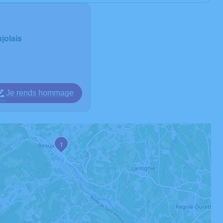
jolais
Je rends hommage
1