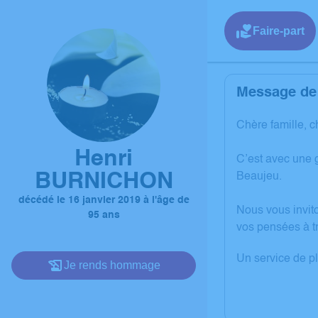
Faire-part
Message de 
Chère famille, c
Henri
C’est avec une 
BURNICHON
Beaujeu.
décédé le 16 janvier 2019 à l'âge de
Nous vous invito
95 ans
vos pensées à t
Un service de p
Je rends hommage