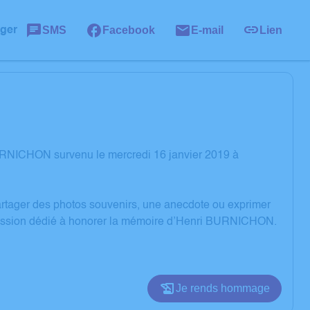
SMS
Facebook
E-mail
Lien
ager
URNICHON survenu le mercredi 16 janvier 2019 à
partager des photos souvenirs, une anecdote ou exprimer
pression dédié à honorer la mémoire d’Henri BURNICHON.
Je rends hommage