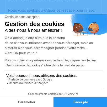
Nous vous invitons à utiliser cet espace pour laisser
vos condoléances, partager des photos souvenirs,
une anecdote ou exprimer vos pensées à travers des
poèmes ou des textes. Cet endroit est un lieu
d'expression dédié à honorer la mémoire de Gilbert
MÉRAS.
Un service de plantation d’arbre hommage est
disponible ici
.
Je rends hommage
Cérémonie religieuse
samedi 21 décembre 2024 à 14h30
19
Église Saint Nicolas de Beaujeu
64, Rue de la République
Faire-part
Hommages
69430 Beaujeu