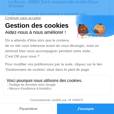
Le Bourg - 69860 Saint-Jacques-des-Arrêts-Deux-
Grosnes.
Cet espace privé est destiné à recueillir vos
condoléances ou le souvenir d’un moment passé.
Un service de plantation d’arbre hommage est
disponible ici
.
Je rends hommage
Cérémonie religieuse
vendredi 07 juin 2024 à 15h00
Église Saints Philippe et Jacques de Saint-
Jacques-des-Arrêts-Deux-Grosnes
Le Bourg
69860 Saint-Jacques-des-Arrêts-Deux-Grosnes
5
Faire-part
Hommages
Je rends hommage