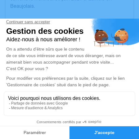
Beaujolais.
Nous vous invitons à utiliser cet espace pour laisser
vos condoléances, partager des photos souvenirs,
une anecdote ou exprimer vos pensées à travers des
poèmes ou des textes. Cet endroit est un lieu
d'expression dédié à honorer la mémoire de Georges
DUCHAMPT.
Un service de plantation d’arbre hommage est
disponible ici
.
Je rends hommage
Cérémonie civile
2
mardi 06 juillet 2021 à 15h30
Crématorium de Gleize
Faire-part
Hommages
2740, Route de Montmelas