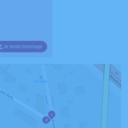
Je rends hommage
1
2