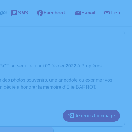
SMS
Facebook
E-mail
Lien
ager
OT survenu le lundi 07 février 2022 à Propières.
er des photos souvenirs, une anecdote ou exprimer vos
ion dédié à honorer la mémoire d’Elie BARROT.
Je rends hommage