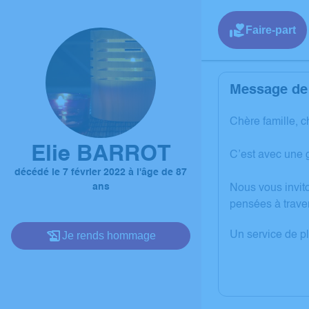
Faire-part
Message de 
Chère famille, c
Elie BARROT
C’est avec une 
décédé le 7 février 2022 à l'âge de 87
ans
Nous vous invit
pensées à trave
Je rends hommage
Un service de p