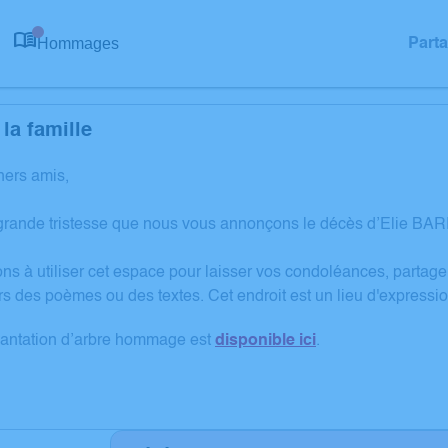
Hommages
Part
0
la famille
hers amis,
grande tristesse que nous vous annonçons le décès d’Elie BARR
ons à utiliser cet espace pour laisser vos condoléances, partag
rs des poèmes ou des textes. Cet endroit est un lieu d'express
lantation d’arbre hommage est
disponible ici
.