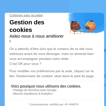
Déroulé de
Le mardi 1
Crématoriu