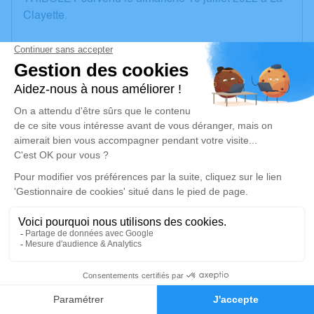
Clayette.
Nous vous invitons à utiliser cet espace pour laisser
vos condoléances, partager des photos souvenirs,
une anecdote ou exprimer vos pensées à travers des
poèmes ou des textes. Cet endroit est un lieu
d'expression dédié à honorer la mémoire de
Claudette Françoise TRIBOLET.
Un service de plantation d’arbre hommage est
disponible ici
.
Je rends hommage
Cérémonie religieuse
2
vendredi 15 juillet 2022 à 16h00
Église Nativité Jean Baptiste de Saint-Igny-de-
Faire-part
Hommages
Vers