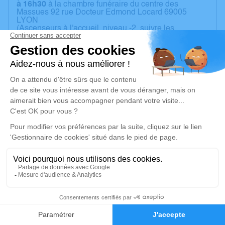
à 16h30
à la chambre funéraire du centre des
Massues 92 rue Docteur Edmond Locard 69005
LYON
(Ascenseurs à l'accueil, niveau -2, suivre les
panneaux. Une fois dehors, suivre les bandes
blanches au sol).
La cérémonie aura lieu le j
eudi 1er février à 15h00
au crématorium de Bron
, boulevard de l'Université
69500 BRON
(La mise en bière s'effectuera au centre des Massues
à 13h50 pour ceux qui souhaitent y assister).
Pas de fleurs ni de plaque
. Possibilité de faire des
dons au profit d'oeuvres caritatives.
Pour ceux qui assisteront à la cérémonie et qui
souhaitent faire un discours, merci de nous
communiquer le texte
avant dimanche soir 28
janvier
(votre texte peut être lu par le maître de
cérémonie si vous préférez).
Merci.
Laurent et Blandine
11
Un service de plantation d’arbre hommage est
Faire-part
Hommages
disponible ici
.