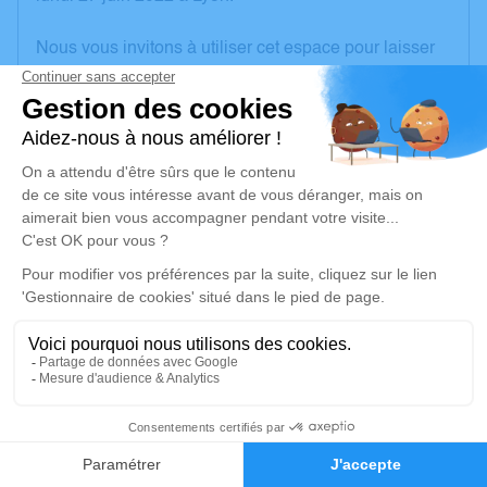
Nous vous invitons à utiliser cet espace pour laisser
vos condoléances, partager des photos souvenirs,
une anecdote ou exprimer vos pensées à travers des
poèmes ou des textes. Cet endroit est un lieu
d'expression dédié à honorer la mémoire de Claude
FALGAS.
Un service de plantation d’arbre hommage est
disponible ici
.
Je rends hommage
Cérémonie religieuse
lundi 04 juillet 2022 à 15h00
26
Église de Tramayes
Place de l'Église
Faire-part
Hommages
71520 Tramayes