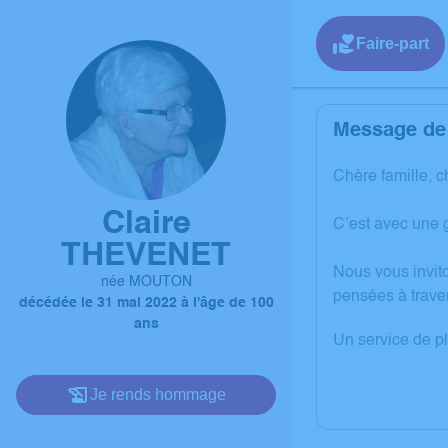
Faire-part
Message de 
Chère famille, c
Claire
C’est avec une 
THEVENET
Nous vous invit
née MOUTON
pensées à trave
décédée le 31 mai 2022 à l'âge de 100
ans
Un service de p
Je rends hommage