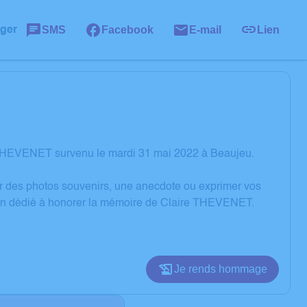
SMS
Facebook
E-mail
Lien
ager
 THEVENET survenu le mardi 31 mai 2022 à Beaujeu.
er des photos souvenirs, une anecdote ou exprimer vos
sion dédié à honorer la mémoire de Claire THEVENET.
Je rends hommage