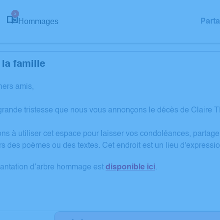
2
Hommages
Part
la famille
hers amis,
grande tristesse que nous vous annonçons le décès de Claire
ons à utiliser cet espace pour laisser vos condoléances, partag
rs des poèmes ou des textes. Cet endroit est un lieu d'expres
lantation d’arbre hommage est
disponible ici
.