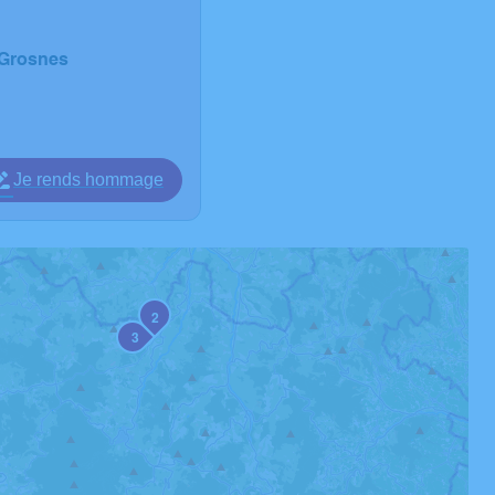
-Grosnes
Je rends hommage
2
3