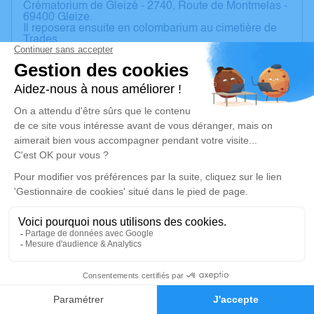
Crématorium de Gleizé - 2740, Route de Montmelas -
69400 Gleize.
Il reposera ensuite en colombarium au cimetière de
Trades.
Pas de fleur ni plaque
.
Nous vous remercions du soutien apporté en cette
période difficile.
A l'issue de la cérémonie nous vous attendons à la
salle des fêtes de CERCIE, place de l'église
Un service de plantation d’arbre hommage est
disponible ici
.
Je rends hommage
Cérémonie civile
samedi 16 décembre 2023 à 11h30
16
Crématorium de Gleize
2740, Route de Montmelas
Faire-part
Hommages
69400 Gleize