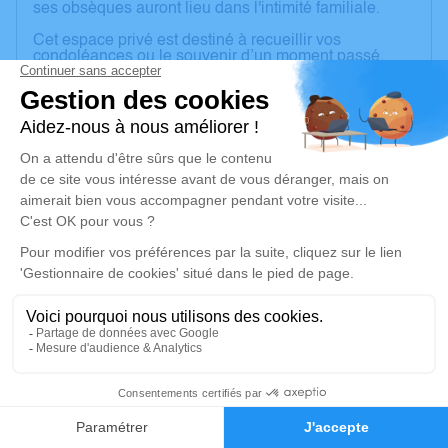
ses obsèques auront lieu dans l'intimité familiale.
Cet espace privé est destiné à recueillir vos
condoléances ou le souvenir d’un moment passé.
Je rends hommage
Cérémonie civile
Ce service se déroulera dans l'intimité familiale
Je rends hommage
Déroulé des obsèques
Repos en salon funéraire
1
Faire-part
Hommages
Cérémonie civile