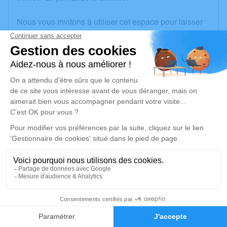
Nous vous invitons à utiliser cet espace pour laisser
vos condoléances, partager des photos souvenirs,
une anecdote ou exprimer vos pensées à travers des
poèmes ou des textes. Cet endroit est un lieu
d'expression dédié à honorer la mémoire d’Andrée
LEDRU.
Un service de plantation d’arbre hommage est
disponible ici
.
Je rends hommage
Cérémonie
samedi 04 juillet 2026 à 10h30
2
852 AV DE LA ROCHE PARNALE
74130 Bonneville
Faire-part
Hommages