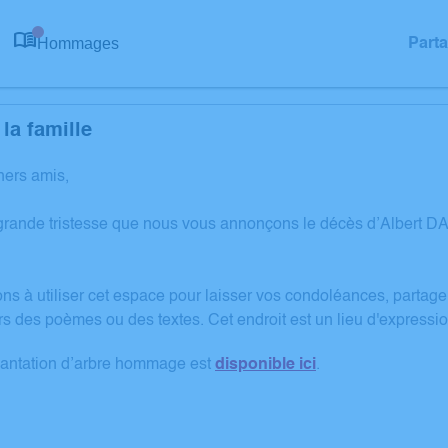
Hommages
Part
0
la famille
hers amis,
grande tristesse que nous vous annonçons le décès d’Albert
ons à utiliser cet espace pour laisser vos condoléances, partag
rs des poèmes ou des textes. Cet endroit est un lieu d'expres
lantation d’arbre hommage est
disponible ici
.