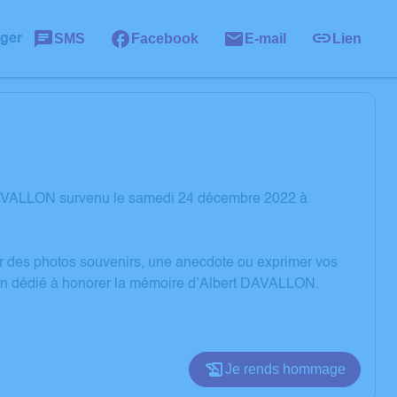
SMS
Facebook
E-mail
Lien
ager
 DAVALLON survenu le samedi 24 décembre 2022 à
er des photos souvenirs, une anecdote ou exprimer vos
sion dédié à honorer la mémoire d’Albert DAVALLON.
Je rends hommage